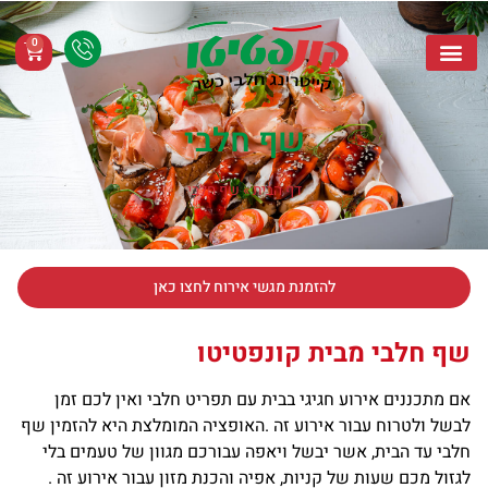
0
קייטרינג חלבי
שף חלבי
מגשי אירוח חלבי
אזורי שירות
שף חלבי
דף הבית
»
שף חלבי
להזמנת מגשי אירוח לחצו כאן
ף חלבי מבית קונפטיטו
 מתכננים אירוע חגיגי בבית עם תפריט חלבי ואין לכם זמן
של ולטרוח עבור אירוע זה .האופציה המומלצת היא להזמין שף
בי עד הבית, אשר יבשל ויאפה עבורכם מגוון של טעמים בלי
זול מכם שעות של קניות, אפיה והכנת מזון עבור אירוע זה .