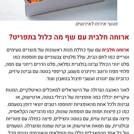
מגשי אירוח לאירועים
רוחה חלבית עם שף מה כלול בתפריט?
רוחה חלבית
עם שף כוללת מנות ראשונות של מוצרים טעימים
ריים כמו לחם הבית, שלל סלטים צבעוניים עם תוספות כמו
ט יווני הכולל גבינה בולגרית נפלאה, סלט הדרים ריחני עם חסה,
חי תפוז ורוטב וויניגרט משגע, קריספי בטטה עם גבינת עיזים,
ובית עם יוגורט ועשבי תיבול בטאבון ועוד.
ור האהבה הגדולה של הישראלים למאכלים האיטלקיים, המנות
קריות יכללו כמה אופציות של רביולי בטטה, ארטישוק, או
ינות ולכל אחת מהאופציות יתווספו רטבים יוצאי דופן בטעמם.
ו כן פיצות חמות עם תוספות שונות, כמו מרגריטה הקלאסית,
צה עם גבינת עזים, עם בטטה וחצילים, פיצה כפולה עם פטריות
ולגרית, עם חמאת ארטישוק או גבינת שמנת ומוצרלה. הטעמים
 כל אחד מהמאכלים הללו עם מופלאים והאורחים נהנים מכל