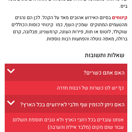
ס.
נוחים
בסיום האירוע אהובים מאד על הקהל. לכן הם נהנים
טעמים המתוקים שמכין השף, כמו קינוחי כוסות הכוללים
קולד, לוטוס או תות, פירות העונה, קרמשניט, פבלובה, קרם
ולה, מאפה נוטלה והפתעות רבות נוספות.
שאלות ותשובות
האם אתם כשרים?
כן! יש לנו כשרות של רבנות חדרה
האם ניתן להזמין שף חלבי לאירועים בכל הארץ?
אנחנו עובדים בכל רחבי הארץ ולא גובים תוספת תשלום
עבור שום מקום (מלבד אילת והערבה)