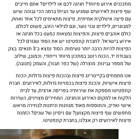
מתכננים אירוע מיוחד? חגיגה לכם או לילדים? אתם חייבים
שף פיצות לאירועים שמגיע עד הבית! ברמה הכי גבוהה שיש
עם פיצה איטלקית אמיתית. פיצות מתאימים לכל אחד ואחת,
למבוגרים, לילדים ובני נוער, וגם לגילאי הזהב, פשוט לכולם.
כולם אוהבים פיצות, והפיצות נמצאות כמעט בכל חגיגה או
אירוע בישראל. לחברת קונפטיטו יש את הסוד שגורם לכל
הפיצות להיות הרבה יותר טעימות. הסוד נמצא ב־3 תנאים: בצק
בעבודת יד, הכנת רוטב במתכון מיוחד וייחודי, וכמובן, שילוב
של מספר גבינות: מוצרלה (של כפר תבור), והעמק (תנובה).
אנו מתמחים בקייטרינג פיצות ובהכנת פיצות גדולות, הכנת
פיצות אישיות, והכנת פיצות בכמויות גדולות, לאירועים. חברת
קונפטיטו מספקת את שירותיה בפריסה ארצית, עד לבית
הלקוח או למקום האירוע והחגיגה. המחירים מצוינים, השירות
אישי ואדיב, והתוספות מאוד מגוונות וניתנות לבחירה מראש.
מחפשים שף פיצות מקצוען? עם ניסיון של שנים? הזמנת
פיצות לאירועים רק אצלנו, בחברת קונפטיטו.