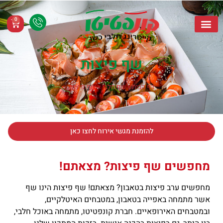
0
קייטרינג חלבי
שף חלבי
מגשי אירוח חלבי
אזורי שירות
שף פיצות
דף הבית
»
שף חלבי
»
שף פיצות
להזמנת מגשי אירוח לחצו כאן
מחפשים שף פיצות? מצאתם!
מחפשים ערב פיצות בטאבון? מצאתם! שף פיצות הינו שף
אשר מתמחה באפייה בטאבון, במטבחים האיטלקיים,
ובמטבחים האירופאיים. חברת קונפטיטו, מתמחה באוכל חלבי,