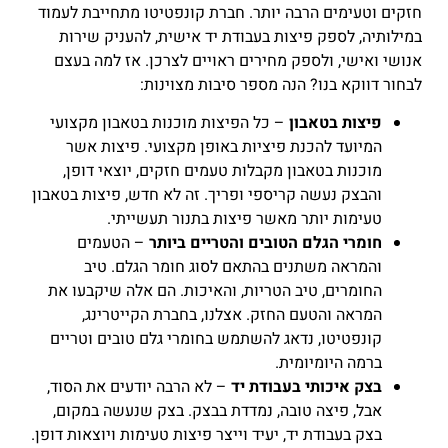
חזקים וטעימים הרבה יותר. חברת קונפטיטו מתחייבת לעמוד
במילותיה, לספק פיצות בעבודת יד אישית, להעניק שירות
אנושי ואישי, ולספק מחירים ראויים לצרכן. אז למה בעצם
לבחור דווקא בנו? הנה מספר סיבות מצוינות:
פיצות בטאבון
– כל הפיצות מוכנות בטאבון מקצועי
המיועד להכנת פיציות באופן מקצועי. פיצות אשר
מוכנות בטאבון מקבלות טעמים חזקים, יוצאי דופן,
והבצק נעשה קריספי ופריך. זה לא חדש, פיצות בטאבון
טעימות יותר מאשר פיצות בתנור תעשייתי.
חומרי הגלם הטובים והטריים ביותר
– הטעמים
והמראה משתנים בהתאם לסוג חומר הגלם. טיב
החומרים, טיב הטריות, והאיכות. הם אלה שיקבעו את
המראה והטעם החזק. אצלנו, בחברת הקייטרינג,
קונפטיטו, נדאג להשתמש בחומרי גלם טובים וטריים
ברמה היומיומית.
בצק איכותי בעבודת יד
– לא הרבה יודעים את הסוד,
אבל, פיצה טובה, נמדדת בבצק. בצק שנעשה במקום,
בצק בעבודת יד, יעיד וייצר פיצות טעימות ויוצאות דופן.