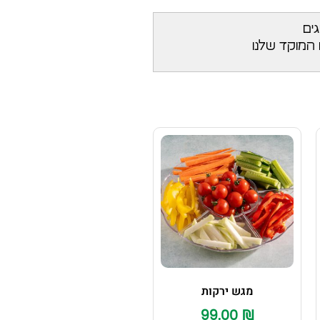
גים
 המוקד שלנו
מגש ירקות
99.00
₪